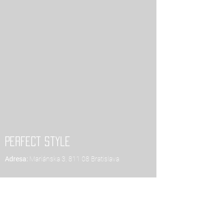
PERFECT style
Adresa:
Mariánska 3, 811 08 Bratislava
E-mail:
info@perfectstyle.sk
+421 948 073 015
Tel.:
Podmienky akcií a zliav