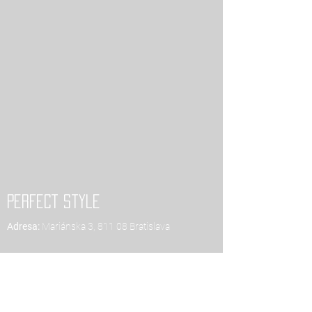
PERFECT style
Adresa:
Mariánska 3, 811 08 Bratislava
E-mail:
info@perfectstyle.sk
+421 948 073 015
Tel.:
Podmienky akcií a zliav