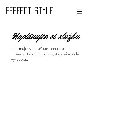
PERFECT style
Naplánujte si službu
Informujte se o naší dostupnosti a
zarezervujte si datum a čas, který vám bude
vyhovovat.