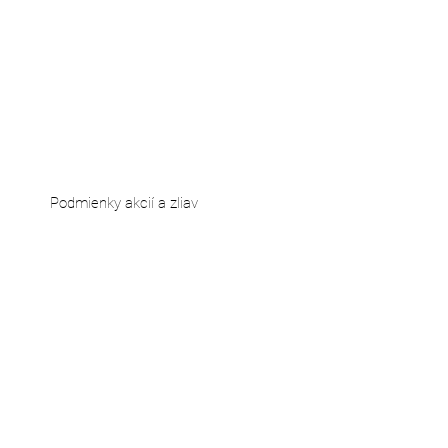
Podmienky akcií a zliav
Cenník
Služby
Kurzy