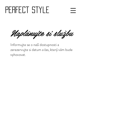
PERFECT style
Naplánujte si službu
Informujte se o naší dostupnosti a
zarezervujte si datum a čas, který vám bude
vyhovovat.