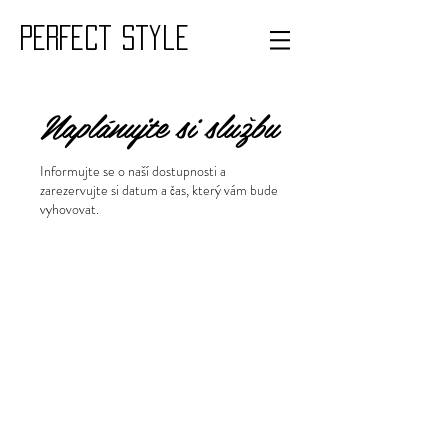
PERFECT style
Naplánujte si službu
Informujte se o naší dostupnosti a
zarezervujte si datum a čas, který vám bude
vyhovovat.