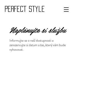
PERFECT style
Naplánujte si službu
Informujte se o naší dostupnosti a
zarezervujte si datum a čas, který vám bude
vyhovovat.