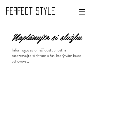
PERFECT style
Naplánujte si službu
Informujte se o naší dostupnosti a
zarezervujte si datum a čas, který vám bude
vyhovovat.