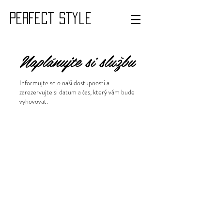
PERFECT style
Naplánujte si službu
Informujte se o naší dostupnosti a
zarezervujte si datum a čas, který vám bude
vyhovovat.