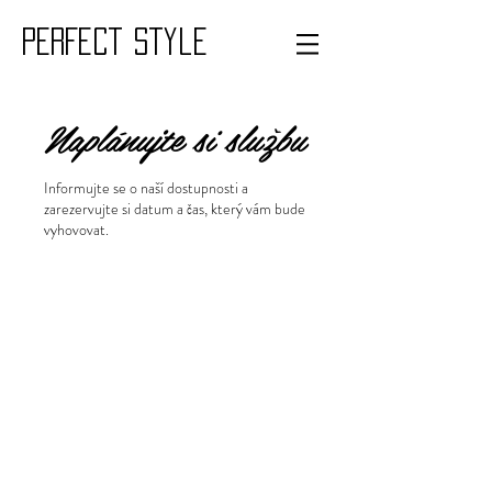
PERFECT style
Naplánujte si službu
Informujte se o naší dostupnosti a
zarezervujte si datum a čas, který vám bude
vyhovovat.