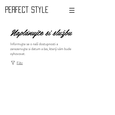
PERFECT style
Naplánujte si službu
Informujte se o naší dostupnosti a
zarezervujte si datum a čas, který vám bude
vyhovovat.
Filtr